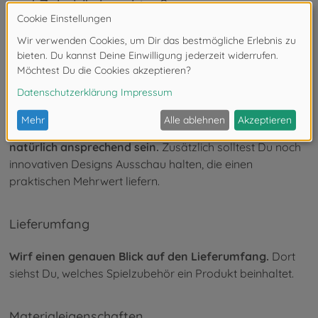
und Zubehör beachten?
Bei der Auswahl von Spielmaterial solltest Du auf diese
Aspekte achten:
Design
Rein optisch sollte das Zubehör, das Du Dir aussuchst,
natürlich ansprechend sein.
Zusätzlich solltest Du noch
innovativen Designs Ausschau halten, die einen
praktischen Mehrwert liefern.
Lieferumfang
Wirf einen genauen Blick auf den Lieferumfang.
Dort
siehst Du, welches Spielzubehör ein Produkt beinhaltet.
Materialeigenschaften