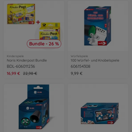
Bundle - 26 %
Kinderspiele
Würfelspiele
Noris Kinderpost Bundle
100 Würfel- und Knobelspiele
BDL-606011236
606154308
16,99 €
22,98 €
9,99 €