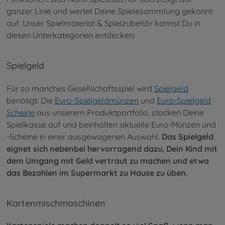
ganzer Linie und wertet Deine Spielesammlung gekonnt
auf. Unser Spielmaterial & Spielzubehör kannst Du in
diesen Unterkategorien entdecken:
Spielgeld
Für so manches Gesellschaftsspiel wird
Spielgeld
benötigt. Die
Euro-Spielgeldmünzen
und
Euro-Spielgeld
Scheine
aus unserem Produktportfolio, stocken Deine
Spielkasse auf und beinhalten aktuelle Euro-Münzen und
-Scheine in einer ausgewogenen Auswahl.
Das Spielgeld
eignet sich nebenbei hervorragend dazu, Dein Kind mit
dem Umgang mit Geld vertraut zu machen und etwa
das Bezahlen im Supermarkt zu Hause zu üben.
Kartenmischmaschinen