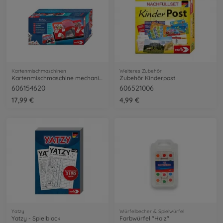
Kartenmischmaschinen
Weiteres Zubehör
Kartenmischmaschine mechanisch
Zubehör Kinderpost
606154620
606521006
17,99 €
4,99 €
Yatzy
Würfelbecher & Spielwürfel
Yatzy - Spielblock
Farbwürfel "Holz"