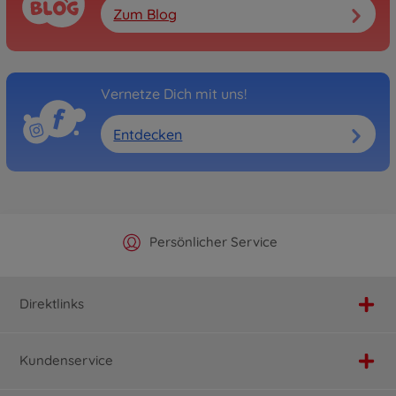
Zum Blog
Vernetze Dich mit uns!
Entdecken
Offizieller Hersteller Shop
Versandkostenfrei ab 25€
Persönlicher Service
Schnelle Lieferung
Direktlinks
Kundenservice