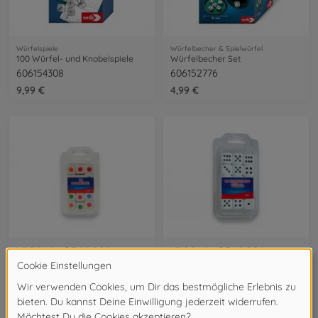
Würfelspiele
Würfelbecher & Spielwürfel
100 Würfel- und Knobelspiele
Würfelbecher Set
606154308
606152776
9,99 €
4,99 €
Würfelbecher & Spielwürfel
Würfelbecher & Spielwürfel
Farbwürfel "Holz"
Kunststoff-Augenwürfel
606154364
606154361
4,99 €
4,99 €