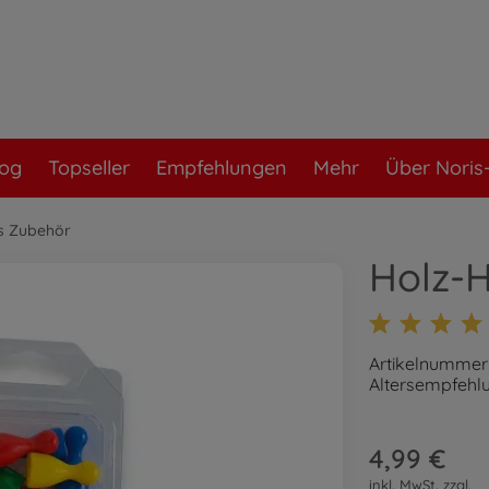
log
Topseller
Empfehlungen
Mehr
Über Noris-
s Zubehör
Holz-
Artikelnummer
Altersempfehlu
4,99 €
inkl. MwSt. zzgl.