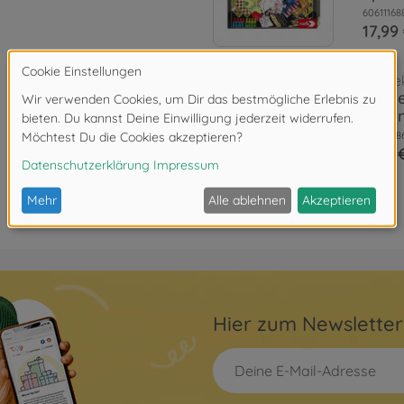
60611168
17,99
Spiele
Spiel
Spiel
60611168
9,99 
Hier zum Newslette