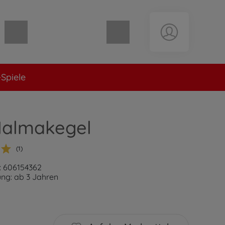
Warenkorb leer
Spiele
Halmakegel
(1)
: 606154362
ng: ab 3 Jahren