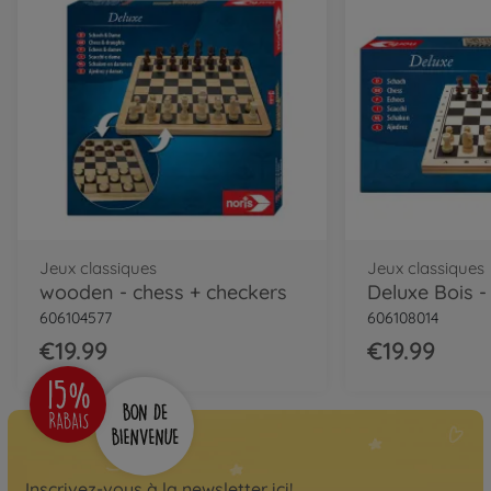
Jeux classiques
Jeux classiques
wooden - chess + checkers
Deluxe Bois -
606104577
606108014
€19.99
€19.99
Inscrivez-vous à la newsletter ici!