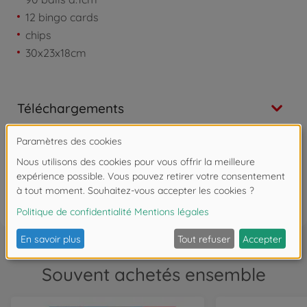
12 bingo cards
chips
30x23x18cm
Téléchargements
Les avis
FAQ (1)
Souvent achetés ensemble