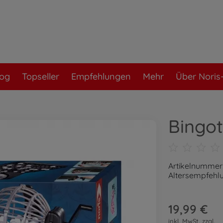
log
Topseller
Empfehlungen
Mehr
Über Noris-
Bingo
Artikelnummer
Altersempfehlu
19,99 €
inkl. MwSt. zzgl.