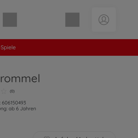
Warenkorb leer
Spiele
trommel
(0)
: 606150493
ng: ab 6 Jahren