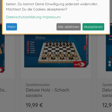
Wird oft zusammen gekauft
Spieleklassiker
Spiel
Deluxe Holz - Schach & Dame
Deluxe Holz - Schach
606108014
60610
19,99 €
12,