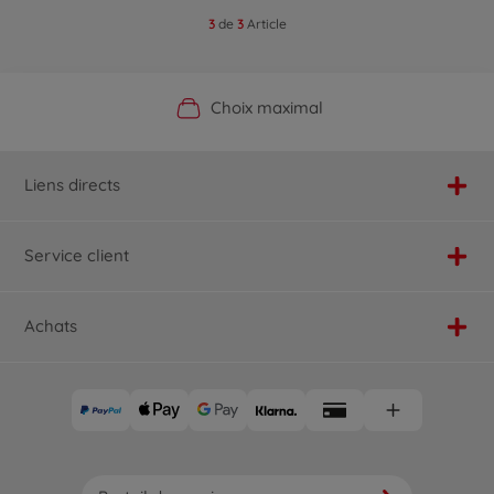
3
de
3
Article
Boutique officielle du fabricant
Service personnalisé
Livraison rapide
Choix maximal
Liens directs
Service client
Achats