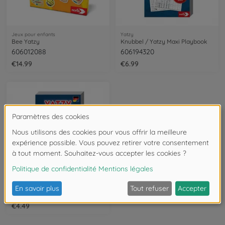
Jeux pour enfants
Yatzy
Bee Yatzy
Knubbel / Yatzy Maxi Playbook
606012088
606194320
€14.99
€6.99
Yatzy
Knubbel / Yatzy Playbook
606194305
€4.49