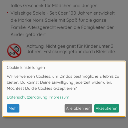
tolles Geschenk für Mädchen und Jungen.
Vielseitige Spiele - Seit über 100 Jahren entwickelt
die Marke Noris Spiele mit Spaß für die ganze
Familie. Altersgerecht werden die Fähigkeiten der
Kinder gefördert.
Achtung!
Nicht geeignet für Kinder unter 3
Jahren. Erstickungsgefahr durch Kleinteile.
Bewertungen
FAQ (1)