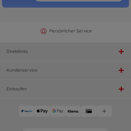
Offizieller Hersteller Shop
Versandkostenfrei ab 25€
Persönlicher Service
Schnelle Lieferung
Direktlinks
Kundenservice
Einkaufen