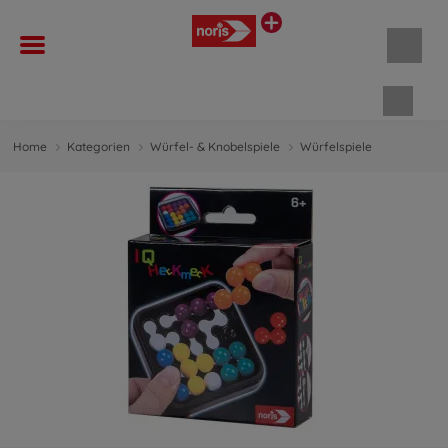
Waren
Home
Kategorien
Würfel- & Knobelspiele
Würfelspiele