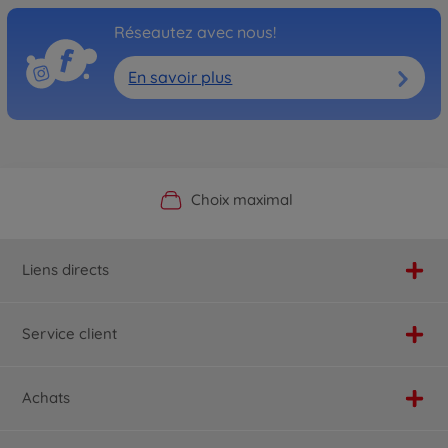
Réseautez avec nous!
En savoir plus
Boutique officielle du fabricant
Service personnalisé
Livraison rapide
Choix maximal
Liens directs
Service client
Achats