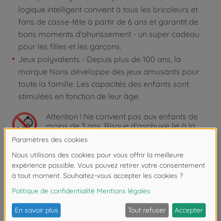
logique intelligent convient à tous les bricoleurs et
fans de casse-tête à partir de 6 ans et garantit de
bons moments d'ahurissement - un super cadeau
pour les filles et les garçons.
Jeux polyvalents - Depuis plus de 100 ans, la
marque Noris développe des jeux amusants pour
toute la famille. Les capacités des enfants sont
stimulées en fonction de leur âge.
Attention !
Ne convient pas aux enfants de
moins de 3 ans. Risque d'asphyxie lié à la
présence de pièces de petite taille.
Les avis
FAQ (1)