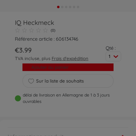
IQ Heckmeck
(0)
Référence article : 606134746
Qté :
€3.99
1
TVA incluse, plus
Frais d'expédition
Ajouter au panier
Sur la liste de souhaits
délai de livraison en Allemagne de 1 à 3 jours
ouvrables