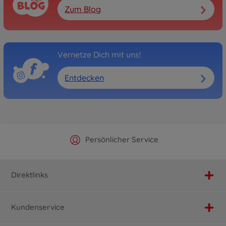
Zum Blog
Vernetze Dich mit uns!
Entdecken
Offizieller Hersteller Shop
Versandkostenfrei ab 25€
Persönlicher Service
Schnelle Lieferung
Direktlinks
Kundenservice