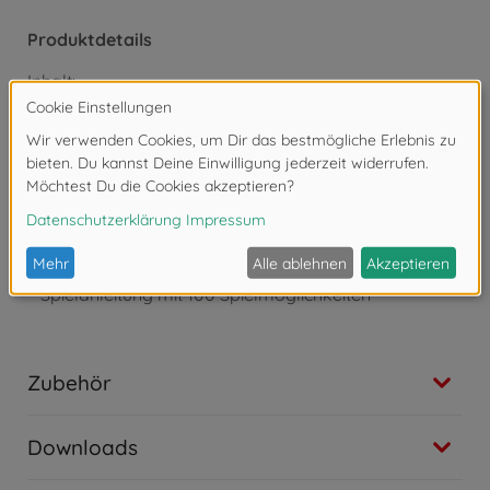
Produktdetails
Inhalt:
3 doppelseitige Spielpläne (Nur keine Aufregung,
Backgammon, Mühle, Dame, Vogelhochzeit,
Pferderennen)
16 Spielfiguren in 4 Farben
30 Dame- und Mühle-Steine
3 Augenwürfel
Spielanleitung mit 100 Spielmöglichkeiten
Zubehör
Downloads