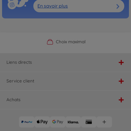
En savoir plus
Boutique officielle du fabricant
Service personnalisé
Livraison rapide
Choix maximal
Liens directs
Service client
Achats