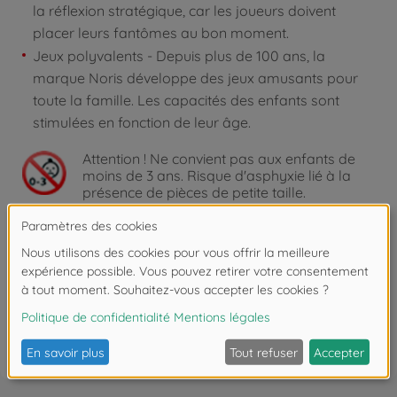
la réflexion stratégique, car les joueurs doivent
placer leurs fantômes au bon moment.
Jeux polyvalents - Depuis plus de 100 ans, la
marque Noris développe des jeux amusants pour
toute la famille. Les capacités des enfants sont
stimulées en fonction de leur âge.
Attention !
Ne convient pas aux enfants de
moins de 3 ans. Risque d'asphyxie lié à la
présence de pièces de petite taille.
Les avis
FAQ