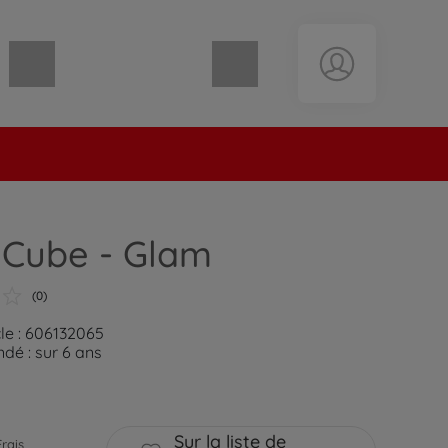
Panier vide
 Cube - Glam
(0)
cle : 606132065
é : sur 6 ans
Sur la liste de
Frais