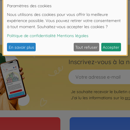
Inscrivez-vous à la n
Je souhaite recevoir le bulletin 
J'ai lu les informations sur la
pr