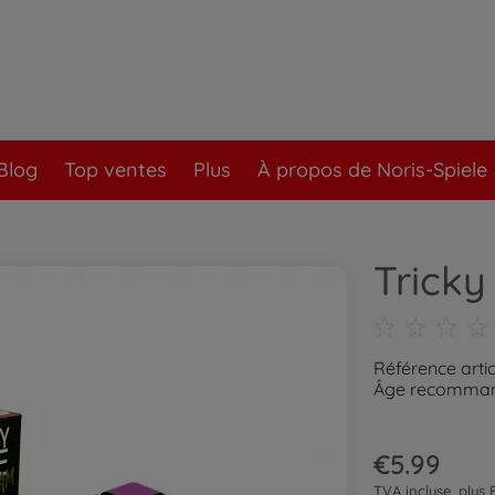
Blog
Top ventes
Plus
À propos de Noris-Spiele
Tricky
Référence arti
Âge recommand
€5.99
TVA incluse, plus