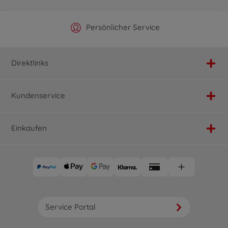
Offizieller Hersteller Shop
Versandkostenfrei ab 25€
Persönlicher Service
Schnelle Lieferung
Direktlinks
Kundenservice
Einkaufen
Service Portal