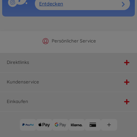
Entdecken
Offizieller Hersteller Shop
Versandkostenfrei ab 25€
Persönlicher Service
Schnelle Lieferung
Direktlinks
Kundenservice
Einkaufen