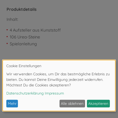
Produktdetails
Inhalt:
4 Aufsteller aus Kunststoff
106 Urea-Steine
Spielanleitung
Downloads
Bewertungen (2)
FAQ (2)