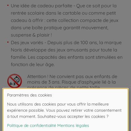
Une idée de cadeau parfaite - Que ce soit pour la
rentrée scolaire dans le cartable ou comme petit
cadeau à offrir : cette collection compacte de jeux
dans une boîte pratique garantit mouvement,
suspense & plaisir !
Des jeux variés - Depuis plus de 100 ans, la marque
Noris développe des jeux amusants pour toute la
famille. Les capacités des enfants sont stimulées en
fonction de leur âge.
Attention !
Ne convient pas aux enfants de
moins de 3 ans. Risque d'asphyxie lié à la
présence de pièces de petite taille.
Téléchargements