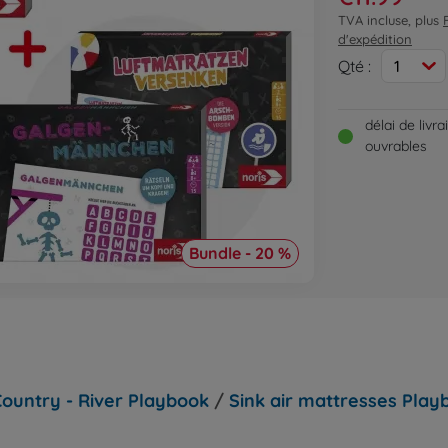
TVA incluse, plus
d'expédition
Qté :
1
délai de livr
ouvrables
Bundle - 20 %
 Country - River Playbook
/
Sink air mattresses Play