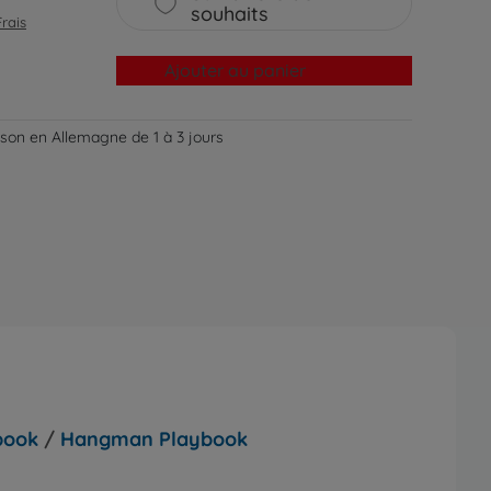
souhaits
Frais
Ajouter au panier
aison en Allemagne de 1 à 3 jours
book
/
Hangman Playbook