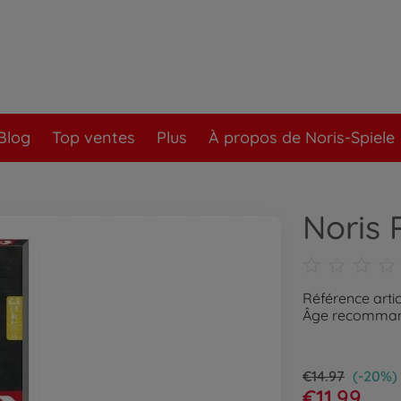
Blog
Top ventes
Plus
À propos de Noris-Spiele
Noris 
Référence arti
Âge recommand
€14.97
(-20%)
€11.99