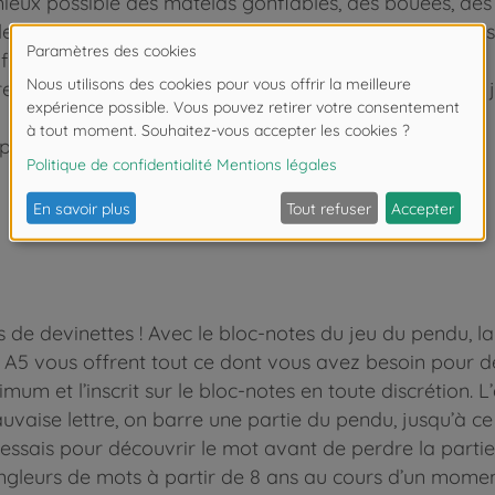
mieux possible des matelas gonflables, des bouées, des 
s joueurs tentent de trouver où se trouvent les objets f
a flotte de son adversaire a gagné !
nd 100 feuilles pour passer d’excellents moments de 
 premier ?
s de devinettes ! Avec le bloc-notes du jeu du pendu, 
at A5 vous offrent tout ce dont vous avez besoin pour d
um et l’inscrit sur le bloc-notes en toute discrétion. L
uvaise lettre, on barre une partie du pendu, jusqu’à ce
essais pour découvrir le mot avant de perdre la partie
jongleurs de mots à partir de 8 ans au cours d’un mo