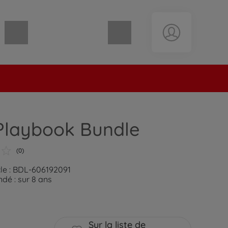
Panier vide
Playbook Bundle
(0)
cle : BDL-606192091
é : sur 8 ans
Sur la liste de