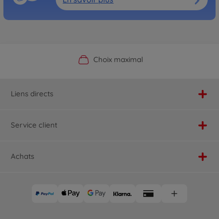
Boutique officielle du fabricant
Service personnalisé
Livraison rapide
Choix maximal
Liens directs
Service client
Achats