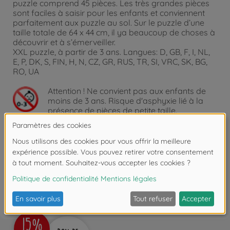
puzzle comprend 45 pièces. Les très grandes pièces
sont faciles à saisir pour les enfants et conviennent
parfaitement aux puzzle au sol. Sur le puzzle d’une
taille totale de 64 x 44 cm, il ya beaucoup de choses à
découvrir et à s’émerveiller.
XXL puzzle, à partir de 3 ans. Langues: D, GB, F, I, NL,
E, P, DK, S, FIN, H, N, CZ, GR, RUS, TR, SI, VRC, SK, BG,
RO, UA
Attention !
Ne convient pas aux enfants de
moins de 3 ans. Risque d'asphyxie lié à la
présence de pièces de petite taille.
Les avis (1)
FAQ