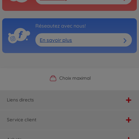
Réseautez avec nous!
En savoir plus
Boutique officielle du fabricant
Service personnalisé
Livraison rapide
Choix maximal
Liens directs
Service client