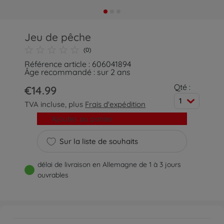
Jeu de pêche
(0)
Référence article : 606041894
Âge recommandé : sur 2 ans
Qté :
€14.99
1
TVA incluse, plus
Frais d'expédition
Ajouter au panier
Sur la liste de souhaits
délai de livraison en Allemagne de 1 à 3 jours
ouvrables