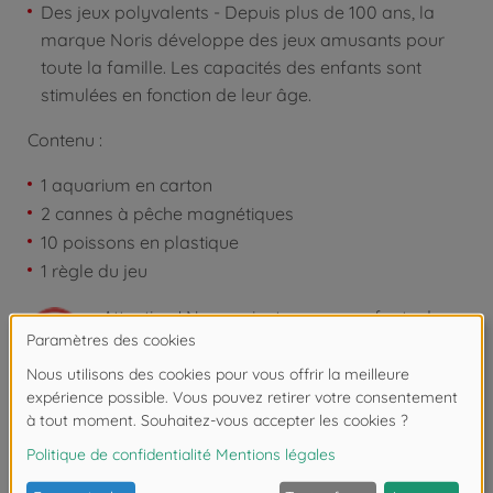
Des jeux polyvalents - Depuis plus de 100 ans, la
marque Noris développe des jeux amusants pour
toute la famille. Les capacités des enfants sont
stimulées en fonction de leur âge.
Contenu :
1 aquarium en carton
2 cannes à pêche magnétiques
10 poissons en plastique
1 règle du jeu
Attention !
Ne convient pas aux enfants de
moins de 3 ans. Risque d'asphyxie lié à la
présence de pièces de petite taille.
Les avis