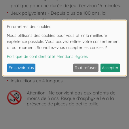
pratique pour une durée de jeu d'environ 15 minutes.
Jeux polyvalents - Depuis plus de 100 ans, la
marque Noris développe des jeux amusants pour
toute la famille. Les capacités des enfants sont
stimulées en fonction de leur âge.
Contenu :
6 plateaux de bingo
69 jetons
Sac en tissu
Instructions en 4 langues
Attention !
Ne convient pas aux enfants de
moins de 3 ans. Risque d'asphyxie lié à la
présence de pièces de petite taille.