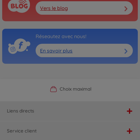
Vers le blog
Réseautez avec nous!
En savoir plus
Boutique officielle du fabricant
Service personnalisé
Livraison rapide
Choix maximal
Liens directs
Service client