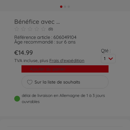
Bénéfice avec ...
(0)
Référence article : 606049104
Âge recommandé : sur 6 ans
Qté :
€14.99
1
TVA incluse, plus
Frais d'expédition
Ajouter au panier
Sur la liste de souhaits
délai de livraison en Allemagne de 1 à 3 jours
ouvrables