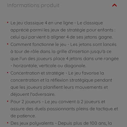
Informations produit
Le jeu classique 4 en une ligne - Le classique
apprécié parmi les jeux de stratégie pour enfants :
celui qui parvient à aligner 4 de ses jetons gagne.
Comment fonctionne le jeu - Les jetons sont lancés
à tour de rôle dans la grille d'insertion jusqu'à ce
que l'un des joueurs place 4 jetons dans une rangée
- horizontale, verticale ou diagonale.
Concentration et stratégie - Le jeu favorise la
concentration et la réflexion stratégique pendant
que les joueurs planifient leurs mouvements et
déjouent l'adversaire.
Pour 2 joueurs - Le jeu convient à 2 joueurs et
assure des duels passionnants pleins de tactique et
de patience.
Des jeux polyvalents - Depuis plus de 100 ans, la