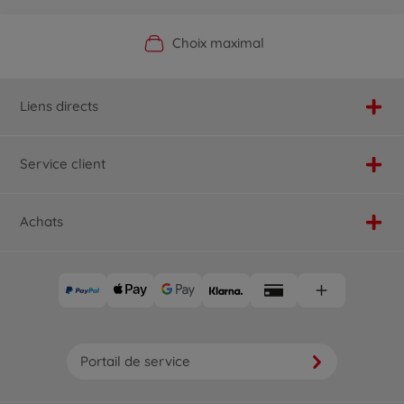
Boutique officielle du fabricant
Service personnalisé
Livraison rapide
Choix maximal
Liens directs
Service client
Achats
Portail de service