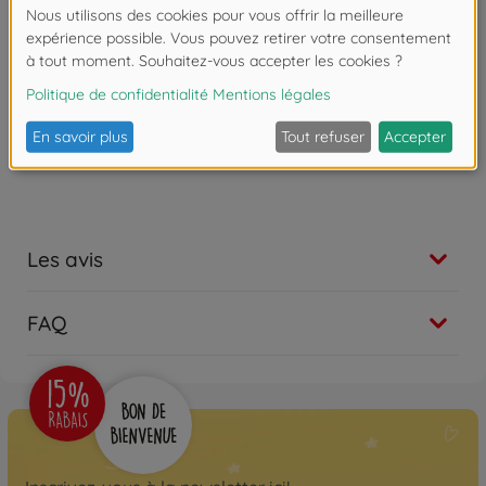
jeu « Mon empreinte écologique : Le quiz » (n° d’art.
606011986).
Pour 1 à 4 joueurs à partir de 8 ans.
Attention !
Ne convient pas aux enfants de
moins de 3 ans. Risque d'asphyxie lié à la
présence de pièces de petite taille.
Les avis
FAQ