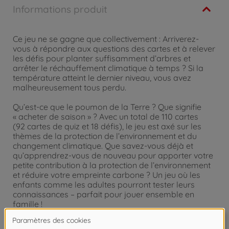
Informations produit
Ce jeu ne se gagne que collectivement : Arriverez-
vous à répondre aux questions des cartes et à relever
les défis pour planter suffisamment d’arbres et
arrêter le réchauffement climatique à temps ? Si la
température atteint le dernier niveau, vous avez
malheureusement tous perdu.
Qu’est-ce que le poumon de la Terre ? Que signifie
« acheter de saison » ? Avec un total de 110 cartes
(92 cartes de quiz et 18 défis), le jeu est axé sur les
thèmes de la protection de l’environnement et du
changement climatique. Que savez-vous déjà et
qu’apprendrez-vous de nouveau pour apporter votre
petite contribution à la protection de l’environnement
et réduire votre empreinte carbone ? Un jeu où les
enfants comme les adultes pourront tester leurs
connaissances – parfait pour jouer ensemble en
famille !
Le jeu peut être combiné avec les cartes de quiz du