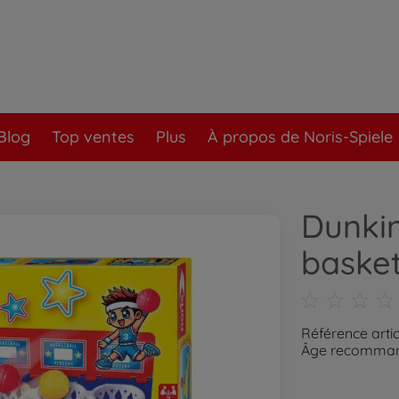
Blog
Top ventes
Plus
À propos de Noris-Spiele
Dunkin
basket
Référence arti
Âge recommand