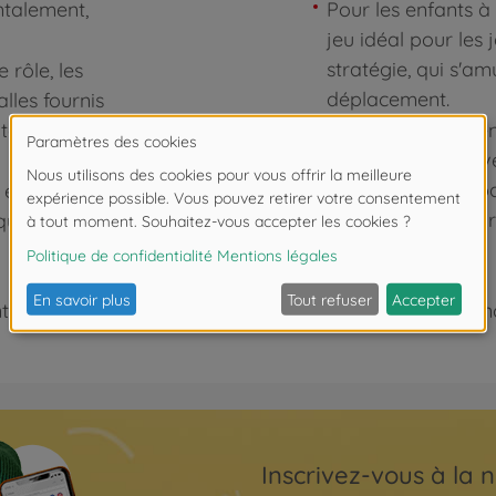
ntalement,
Pour les enfants à 
jeu idéal pour les 
stratégie, qui s'a
 rôle, les
déplacement.
lles fournis
 tactique,
Des jeux polyvalen
marque Noris déve
la famille. Les ca
u exige des
en fonction de leur
que, tandis
 de moins de 3 ans. Risque d'asphyxie lié à la présence
Inscrivez-vous à la n