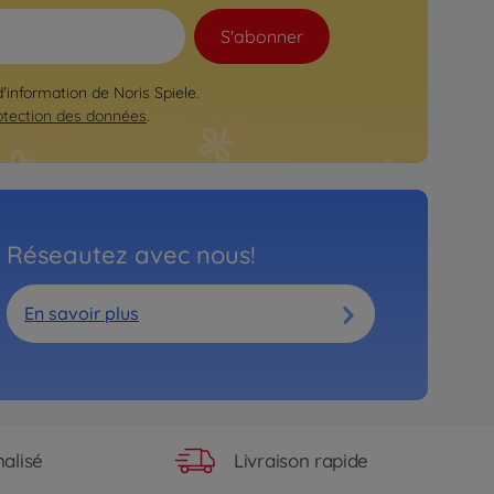
S'abonner
d'information de Noris Spiele.
otection des données
.
Réseautez avec nous!
En savoir plus
Livraison rapide
alisé