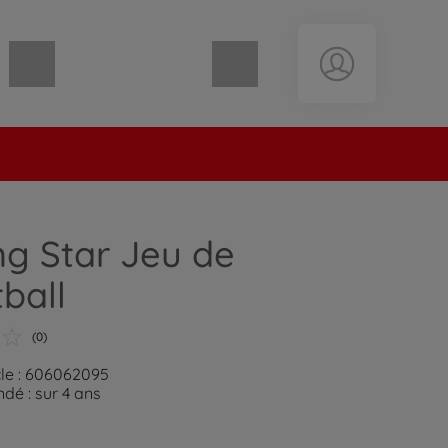
Panier vide
g Star Jeu de
ball
(0)
cle : 606062095
é : sur 4 ans