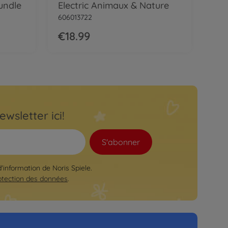
undle
Electric Animaux & Nature
606013722
€18.99
ewsletter ici!
S'abonner
d'information de Noris Spiele.
otection des données
.