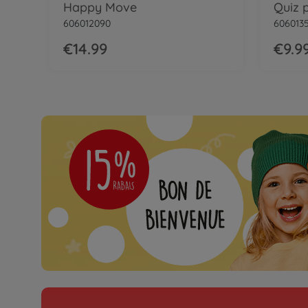
Happy Move
606012090
606013
€14.99
€9.9