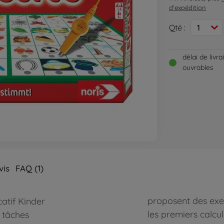
d'expédition
Qté :
1
délai de livr
ouvrables
vis
FAQ (1)
proposent des exer
atif Kinder
les premiers calcul
s tâches