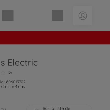
Panier vide
s Electric
(0)
cle : 606013702
é : sur 4 ans
Sur la liste de
Frais