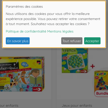
Souvent achetés ensemble
Bundle
our enfants
Jeux pour enfants