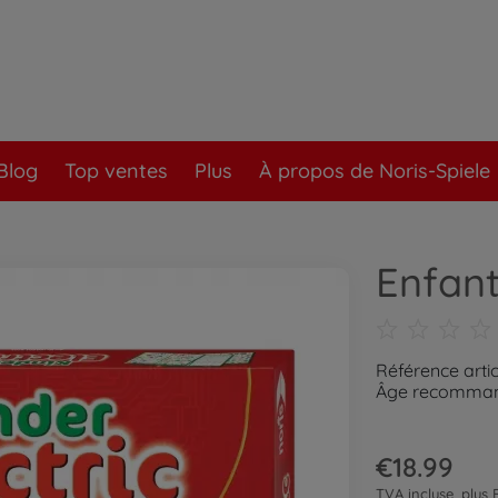
Blog
Top ventes
Plus
À propos de Noris-Spiele
Enfant
Référence arti
Âge recommand
€18.99
TVA incluse, plus