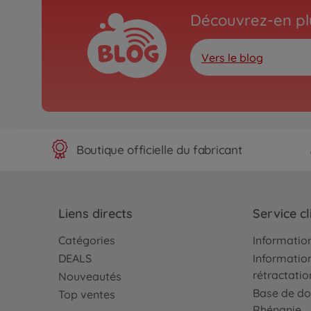
Découvrez-en plu
Vers le blog
Boutique officielle du fabricant
Liens directs
Service cl
Catégories
Information
DEALS
Information
rétractatio
Nouveautés
Base de do
Top ventes
Rhénanie