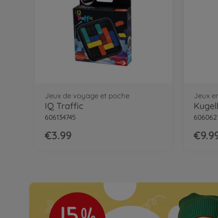
Jeux de voyage et poche
Jeux en
IQ Traffic
Kugel
606134745
606062
€3.99
€9.9