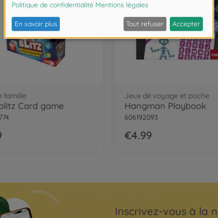
 famille
Jeux de voyage et poche
blitz Card game
Hangman Playbook
774
606192093
9
€4.99
Inscrivez-vous à la n