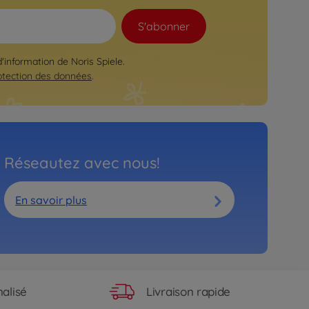
S'abonner
d'information de Noris Spiele.
otection des données
.
Réseautez avec nous!
En savoir plus
Livraison rapide
alisé