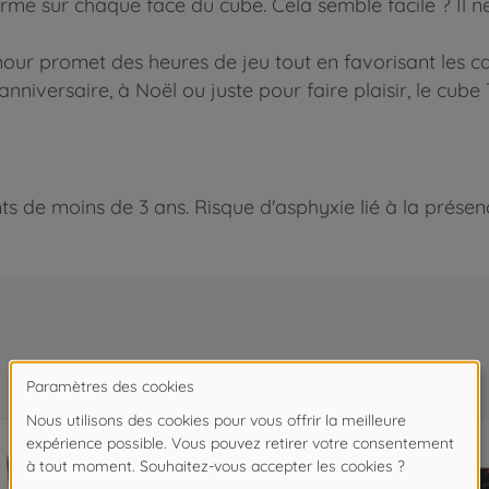
orme sur chaque face du cube. Cela semble facile ? Il n
our promet des heures de jeu tout en favorisant les c
nniversaire, à Noël ou juste pour faire plaisir, le cube
 de moins de 3 ans. Risque d'asphyxie lié à la présence
Souvent achetés ensemble