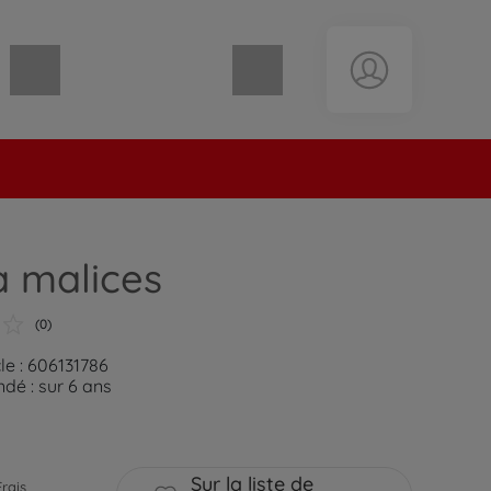
Panier vide
à malices
(0)
le : 606131786
é : sur 6 ans
Sur la liste de
Frais