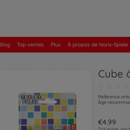
Blog
Top ventes
Plus
À propos de Noris-Spiele
Cube 
Référence artic
Âge recommand
€4.99
TVA incluse, plus