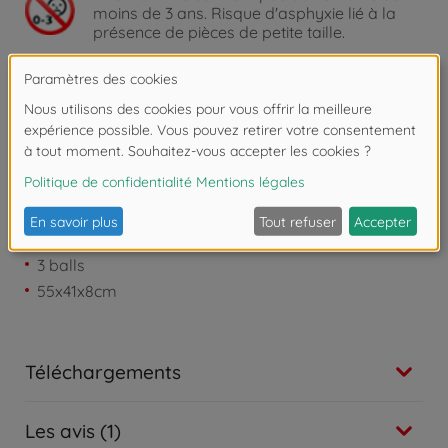
moins de 3 ans. Risque d'asphyxie lié à la
présence de pièces de petite taille.
Détails
scoreboard
12 players
3 balls
55x41x8cm
Téléchargements
Les avis (1)