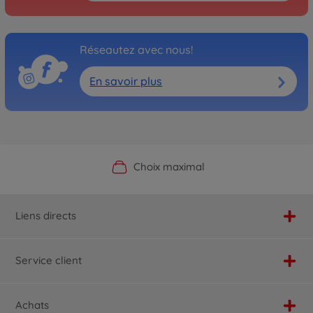
Réseautez avec nous!
En savoir plus
Boutique officielle du fabricant
Service personnalisé
Livraison rapide
Choix maximal
Liens directs
Service client
Achats