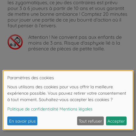
les zygomatiques, ce jeu des contraires est prévu
pour 3 à 6 joueurs à partir de 10 ans et vous garantit
de mettre une bonne ambiance ! Comptez 20 minutes
pour jouer une partie de ce jeu bourré d’action où il
faut penser à l’envers.
Attention !
Ne convient pas aux enfants de
moins de 3 ans. Risque d'asphyxie lié à la
présence de pièces de petite taille.
Téléchargements
Les avis (1)
FAQ