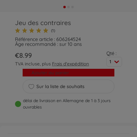
Jeu des contraires
(1)
Référence article : 606264524
Âge recommandé : sur 10 ans
Qté :
€8.99
1
TVA incluse, plus
Frais d'expédition
Ajouter au panier
Sur la liste de souhaits
délai de livraison en Allemagne de 1 à 3 jours
ouvrables