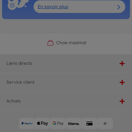
En savoir plus
Boutique officielle du fabricant
Service personnalisé
Livraison rapide
Choix maximal
Liens directs
Service client
Achats