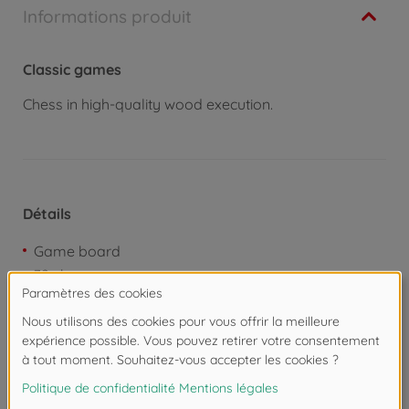
Informations produit
Classic games
Chess in high-quality wood execution.
Détails
Game board
32 chessmen
Instructions
Téléchargements