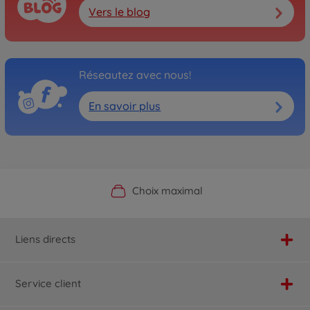
Vers le blog
Réseautez avec nous!
En savoir plus
Boutique officielle du fabricant
Service personnalisé
Livraison rapide
Choix maximal
Liens directs
Service client