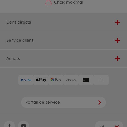
Boutique officielle du fabricant
Service personnalisé
Livraison rapide
Choix maximal
Liens directs
Service client
Achats
Portail de service
FR