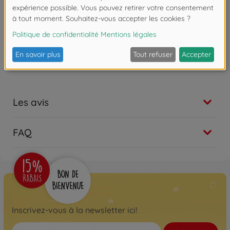
développées en fonction de leur âge.
Attention !
Ne convient pas aux enfants de
moins de 3 ans. Risque d'asphyxie lié à la
présence de pièces de petite taille.
Les avis
FAQ
Inscrivez-vous à la newsletter ici!