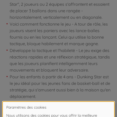
Star", 2 joueurs ou 2 équipes s'affrontent et essaient
de placer 3 ballons dans une rangée -
horizontalement, verticalement ou en diagonale.
Voici comment fonctionne le jeu - A tour de rôle, les
joueurs visent les paniers avec les lance-balles
fournis ou en les lançant. Celui qui utilise la bonne
tactique, bloque habilement et marque gagne.
Développe la tactique et l'habileté - Le jeu exige des
réactions rapides et une réflexion stratégique, tandis
que les joueurs planifient intelligemment leurs
mouvements et bloquent leur adversaire.
Pour les enfants à partir de 4 ans - Dunking Star est
le jeu idéal pour les jeunes fans de basket-ball et de
stratégie, qui s'amusent aussi bien à la maison qu'en
déplacement.
Des jeux polyvalents - Depuis plus de 100 ans, la
marque Noris développe des jeux amusants pour
toute la famille. Les capacités des enfants sont