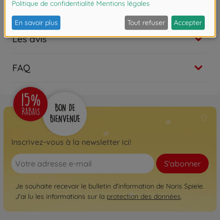
Téléchargements
Les avis
FAQ
Inscrivez-vous à la newsletter ici!
S'abonner
Je souhaite recevoir le bulletin d'information de Noris Spiele.
J'ai lu les informations sur la
protection des données
.