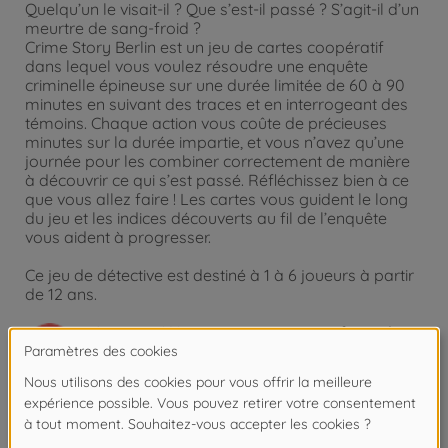
Quelqu’un le visait-il ? Que s’est-il passé ? S’agit-il d’un
meurtre de sang-froid ?
Crime Story Berlin est un jeu de cartes coopératif
dans lequel vous voulez résoudre une enquête
criminelle épineuse sur une durée limitée de 60 à 90
minutes en suivant des traces et en interrogeant des
témoins. Chaque action vous coûte de précieuses
minutes sur la durée impartie, et vous n’avez qu’une
journée pour les combiner correctement de manière
à découvrir ce qui s’est passé. Réfléchissez bien à ce
que vous allez faire ! Les cartes vous guident le long
du jeu et les indices découverts au fil de l’enquête
vous aident à progresser.
Ce jeu de détective est destiné à 1 à 6 joueurs à partir
de 12 ans.
Attention !
Ne convient pas aux enfants de
moins de 3 ans. Risque d'asphyxie lié à la
présence de pièces de petite taille.