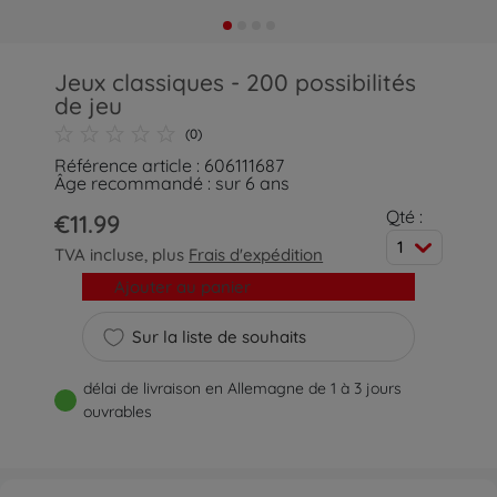
Jeux classiques - 200 possibilités
de jeu
(0)
Référence article : 606111687
Âge recommandé : sur 6 ans
Qté :
€11.99
1
TVA incluse, plus
Frais d'expédition
Ajouter au panier
Sur la liste de souhaits
délai de livraison en Allemagne de 1 à 3 jours
ouvrables