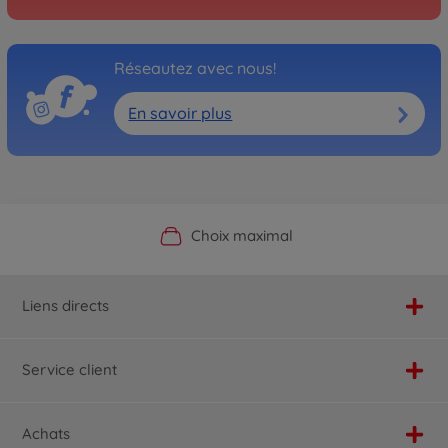
Réseautez avec nous!
En savoir plus
Boutique officielle du fabricant
Service personnalisé
Livraison rapide
Choix maximal
Liens directs
Service client
Achats