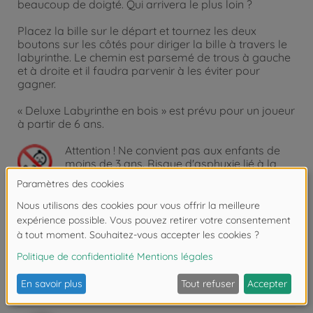
beaucoup de doigté. Qui arrivera le plus loin ?
Placez la bille sur le départ et tournez les deux
boutons sur les côtés pour diriger la bille à travers le
labyrinthe. Le chemin est parsemé de trous à gauche
et à droite et il faudra parvenir à les éviter pour
gagner.
« Deluxe Labyrinthe en bois » est prévu pour un joueur
à partir de 6 ans.
Attention !
Ne convient pas aux enfants de
moins de 3 ans. Risque d'asphyxie lié à la
présence de pièces de petite taille.
Les avis (1)
FAQ (1)