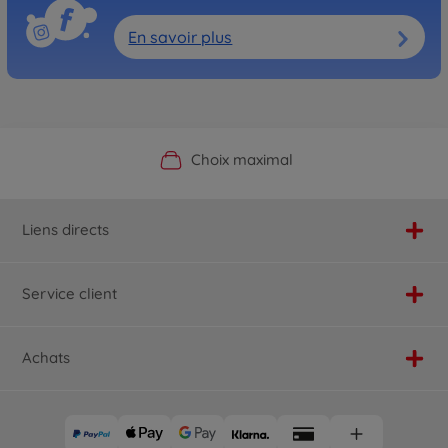
En savoir plus
Boutique officielle du fabricant
Service personnalisé
Livraison rapide
Choix maximal
Liens directs
Service client
Achats