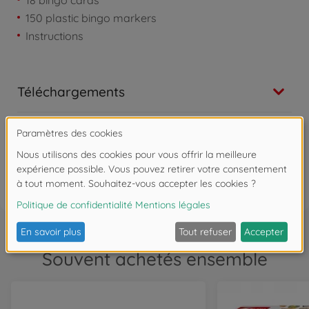
150 plastic bingo markers
Instructions
Téléchargements
Les avis (3)
FAQ (1)
Souvent achetés ensemble