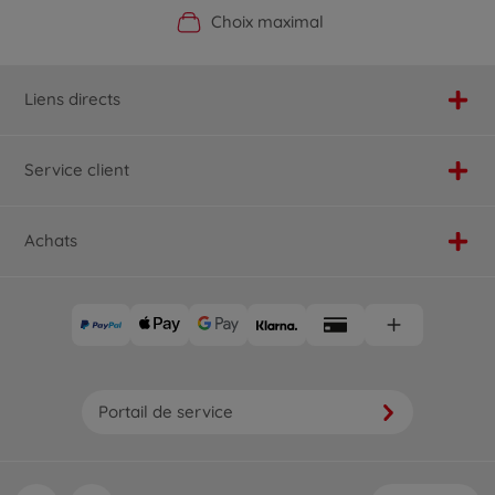
Boutique officielle du fabricant
Service personnalisé
Livraison rapide
Choix maximal
Liens directs
Service client
Achats
Portail de service