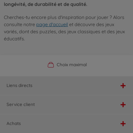
longévité, de durabilité et de qualité.
Cherches-tu encore plus d'inspiration pour jouer ? Alors
consulte notre
page d'accueil
et découvre des jeux
variés, dont des puzzles, des jeux classiques et des jeux
éducatifs.
Boutique officielle du fabricant
Service personnalisé
Livraison rapide
Choix maximal
Liens directs
Service client
Achats