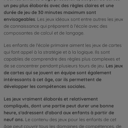
un peu plus élaborés avec des règles claires et une
durée de jeu de 30 minutes maximum sont
envisageables
. Les jeux idéaux sont entre autres les jeux
de connaissance qui préparent à l'école avec des
composantes de calcul et de langage.
Les enfants de l'école primaire aiment les jeux de cartes
qui font appel à la stratégie et à la logique. Ils sont
capables de comprendre des règles plus complexes et
de se concentrer pendant plusieurs tours de jeu.
Les jeux
de cartes qui se jouent en équipe sont également
intéressants à cet âge, car ils permettent de
développer les compétences sociales.
Les jeux vraiment élaborés et relativement
compliqués, dont une partie peut durer une bonne
heure, s'adressent d'abord aux enfants à partir de
neuf ans.
Le contenu des jeux pour les enfants de cet
âge peut couvrir tous les domaines de compétences, de