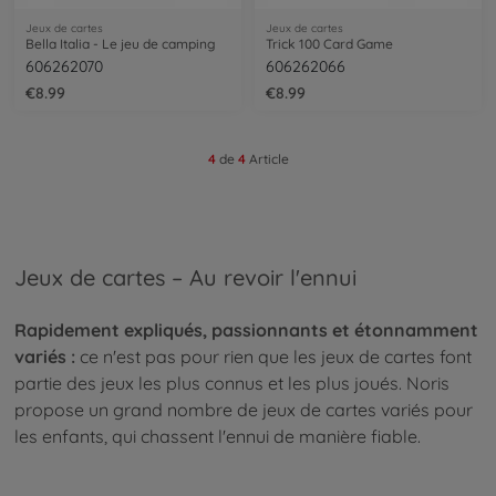
Jeux de cartes
Jeux de cartes
Bella Italia - Le jeu de camping
Trick 100 Card Game
606262070
606262066
€8.99
€8.99
4
de
4
Article
Jeux de cartes – Au revoir l'ennui
Rapidement expliqués, passionnants et étonnamment
variés :
ce n'est pas pour rien que les jeux de cartes font
partie des jeux les plus connus et les plus joués. Noris
propose un grand nombre de jeux de cartes variés pour
les enfants, qui chassent l'ennui de manière fiable.