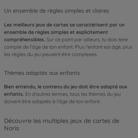
Un ensemble de règles simples et claires
Les meilleurs jeux de cartes se caractérisent par un
ensemble de règles simples et explicitement
compréhensibles.
Sur ce point par ailleurs, tu dois tenir
compte de l'âge de ton enfant. Plus l'enfant est âgé, plus
les règles du jeu peuvent être complexes.
Thèmes adaptés aux enfants
Bien entendu, le contenu du jeu doit être adapté aux
enfants.
En d'autres termes, tous les thèmes du jeu
doivent être adaptés à l'âge de ton enfant.
Découvre les multiples jeux de cartes de
Noris