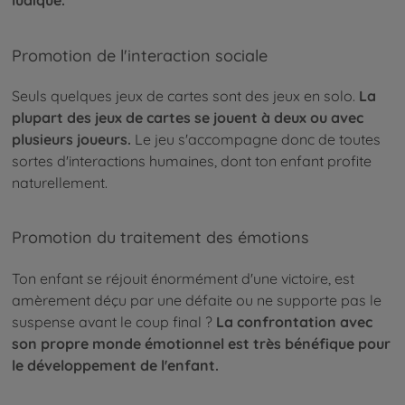
ludique.
Promotion de l'interaction sociale
Seuls quelques jeux de cartes sont des jeux en solo.
La
plupart des jeux de cartes se jouent à deux ou avec
plusieurs joueurs.
Le jeu s'accompagne donc de toutes
sortes d'interactions humaines, dont ton enfant profite
naturellement.
Promotion du traitement des émotions
Ton enfant se réjouit énormément d'une victoire, est
amèrement déçu par une défaite ou ne supporte pas le
suspense avant le coup final ?
La confrontation avec
son propre monde émotionnel est très bénéfique pour
le développement de l'enfant.